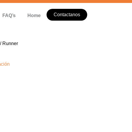
Contactanos
FAQ’s
Home
/ Runner
ación