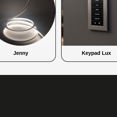
Jenny
Keypad Lux