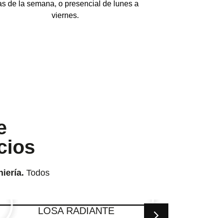
as de la semana, o presencial de lunes a
viernes.
e
cios
iería.
Todos
LOSA RADIANTE
CONTR