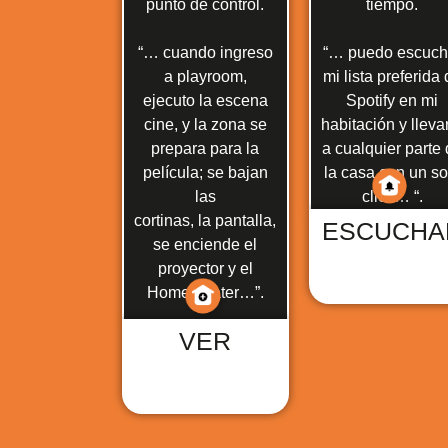
punto de control.
tiempo.
“… cuando ingreso
“… puedo escuch
a playroom,
mi lista preferida
ejecuto la escena
Spotify en mi
cine, y la zona se
habitación y lleva
prepara para la
a cualquier parte
película; se bajan
la casa con un so
las
click… “.
cortinas, la pantalla,
ESCUCHA
se enciende el
proyector y el
Hometheater…”.
VER