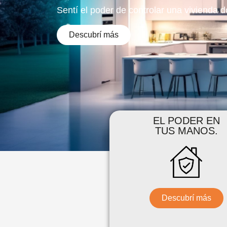
Sentí el poder de controlar una vivienda 
Descubrí más
EL PODER EN
TUS MANOS.
Descubrí más