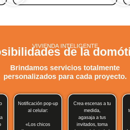
VIVIENDA INTELIGENTE
sibilidades de la domót
Brindamos servicios totalmente
personalizados para cada proyecto.
o
Notificación pop-up
Crea escenas a tu
al celular:
medida,
da
agasaja a tus
o
«Los chicos
invitados, toma