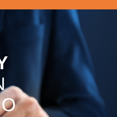
Y
N
IO