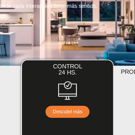
donde cada interacción tiene más sentido.
CONTROL
PRO
24 HS.
Descubrí más