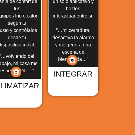
ranja de confort de
un solo aplicativo y
tus
hazlos
quipos frío o calor
interactuar entre si.
según tu
usto y contrólalos
“…mi cerradura,
desde tu
desactiva la alarma
dispositivo móvil.
y me genera una
escena de
“…volviendo del
bienvenida…”
rabajo, mi casa me
espera a 24°…”
INTEGRAR
LIMATIZAR