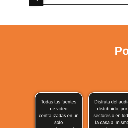
Po
Todas tus fuentes
Disfruta del audi
de video
distribuido, por
centralizadas en un
sectores o en to
solo
la casa al mism