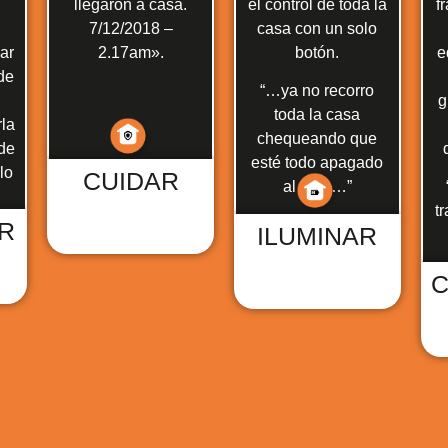
llegaron a casa.
el control de toda la
f
7/12/2018 –
casa con un solo
ar
2.17am».
botón.
e
 de
“…ya no recorro
g
toda la casa
rla
chequeando que
 de
esté todo apagado
lo
CUIDAR
al irme…”
t
R
ILUMINAR
C