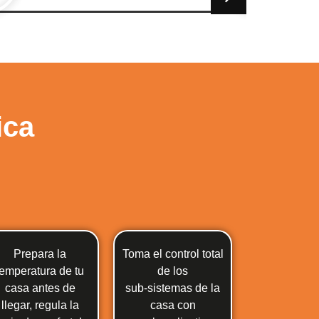
ica
Prepara la
Toma el control total
temperatura de tu
de los
casa antes de
sub-sistemas de la
llegar, regula la
casa con